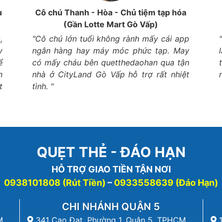
u
Cô chú Thanh - Hòa - Chủ tiệm tạp hóa
(Gần Lotte Mart Gò Vấp)
,
"Cô chú lớn tuổi không rành mấy cái app
y
ngân hàng hay máy móc phức tạp. May
ể
có mấy cháu bên quetthedaohan qua tận
n
nhà ở CityLand Gò Vấp hỗ trợ rất nhiệt
t
tình. "
QUẸT THẺ - ĐÁO HẠN
HỖ TRỢ GIAO TIỀN TẬN NƠI
0938101808 (Rút Tiền)
–
0933558639 (Đáo Hạn)
CHI NHÁNH QUẬN 5
M
341 Cao Đạt, Phường 1, Quận 5, TPHCM