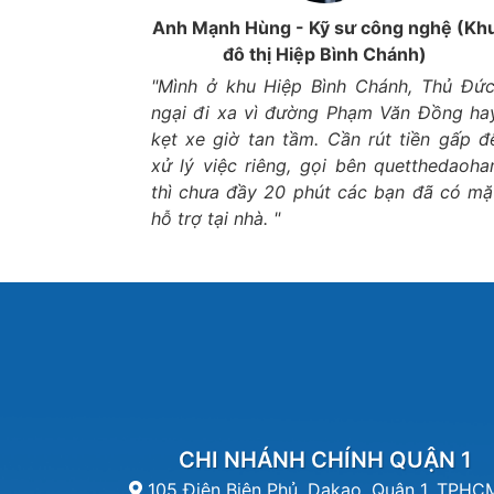
 thất (Khu
Anh Mạnh Hùng - Kỹ sư công nghệ (Kh
ạnh)
đô thị Hiệp Bình Chánh)
ch đáo hạn
"Mình ở khu Hiệp Bình Chánh, Thủ Đức
lại cực kỳ
ngại đi xa vì đường Phạm Văn Đồng ha
hiết. Giao
kẹt xe giờ tan tầm. Cần rút tiền gấp đ
mát mẻ, an
xử lý việc riêng, gọi bên quetthedaoha
thì chưa đầy 20 phút các bạn đã có mặ
hỗ trợ tại nhà. "
CHI NHÁNH CHÍNH QUẬN 1
105 Điện Biên Phủ, Dakao, Quận 1, TPHC