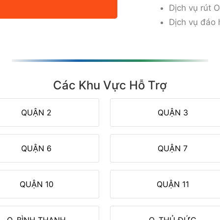
Dịch vụ rút 
Dịch vụ đáo 
Các Khu Vực Hỗ Trợ
QUẬN 2
QUẬN 3
QUẬN 6
QUẬN 7
QUẬN 10
QUẬN 11
Q. BÌNH THẠNH
Q. THỦ ĐỨC