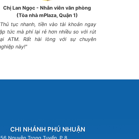
Chị Lan Ngọc - Nhân viên văn phòng
Anh Minh 
(Tòa nhà mPlaza, Quận 1)
"Thủ tục nhanh, tiền vào tài khoản ngay
"Điều mìn
lập tức mà phí lại rẻ hơn nhiều so với rút
hạn thẻ l
tại ATM. Rất hài lòng với sự chuyên
đến giao d
nghiệp này!"
quettheda
CHI NHÁNH PHÚ NHUẬN
156 Nguyễn Trọng Tuyển, P 8