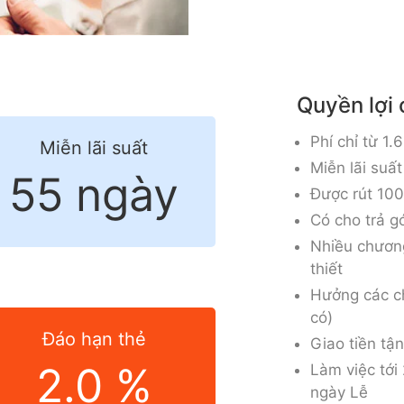
Quyền lợi
Phí chỉ từ 1.
Miễn lãi suất
Miễn lãi suấ
55 ngày
Được rút 100
Có cho trả g
Nhiều chương
thiết
Hưởng các c
có)
Đáo hạn thẻ
Giao tiền tậ
2.0 %
Làm việc tới
ngày Lễ