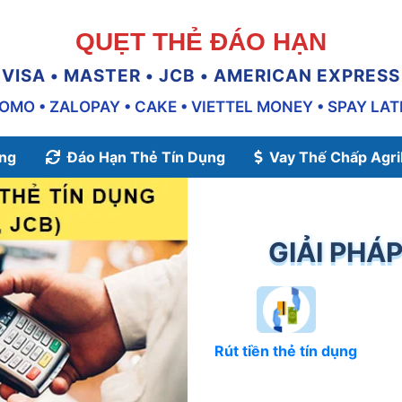
QUẸT THẺ ĐÁO HẠN
VISA • MASTER • JCB • AMERICAN EXPRESS
OMO • ZALOPAY • CAKE • VIETTEL MONEY • SPAY LAT
ụng
Đáo Hạn Thẻ Tín Dụng
Vay Thế Chấp Agr
GIẢI PHÁP
Rút tiền thẻ tín dụng