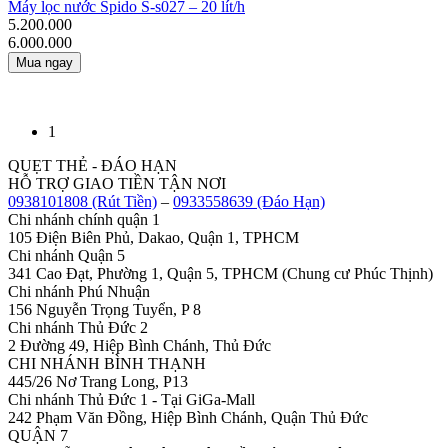
Máy lọc nước Spido S-s027 – 20 lít/h
5.200.000
6.000.000
Mua ngay
1
QUẸT THẺ - ĐÁO HẠN
HỖ TRỢ GIAO TIỀN TẬN NƠI
0938101808 (Rút Tiền)
–
0933558639 (Đáo Hạn)
Chi nhánh chính quận 1
105 Điện Biên Phủ, Dakao, Quận 1, TPHCM
Chi nhánh Quận 5
341 Cao Đạt, Phường 1, Quận 5, TPHCM (Chung cư Phúc Thịnh)
Chi nhánh Phú Nhuận
156 Nguyễn Trọng Tuyển, P 8
Chi nhánh Thủ Đức 2
2 Đường 49, Hiệp Bình Chánh, Thủ Đức
CHI NHÁNH BÌNH THẠNH
445/26 Nơ Trang Long, P13
Chi nhánh Thủ Đức 1 - Tại GiGa-Mall
242 Phạm Văn Đồng, Hiệp Bình Chánh, Quận Thủ Đức
QUẬN 7