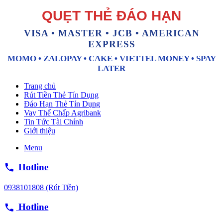
QUẸT THẺ ĐÁO HẠN
VISA • MASTER • JCB • AMERICAN
EXPRESS
MOMO • ZALOPAY • CAKE • VIETTEL MONEY • SPAY
LATER
Trang chủ
Rút Tiền Thẻ Tín Dụng
Đáo Hạn Thẻ Tín Dụng
Vay Thế Chấp Agribank
Tin Tức Tài Chính
Giới thiệu
Menu
Hotline
0938101808 (Rút Tiền)
Hotline