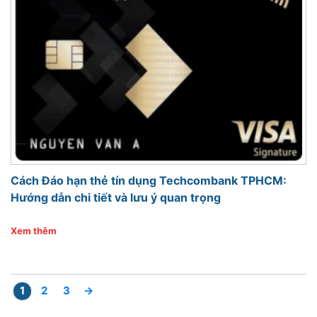
Cách Đáo hạn thẻ tín dụng Techcombank TPHCM:
Hướng dẫn chi tiết và lưu ý quan trọng
Xem thêm
1
2
3
→