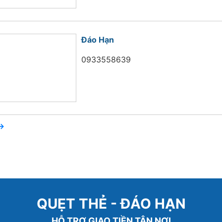
Đáo Hạn
0933558639
→
QUẸT THẺ - ĐÁO HẠN
HỖ TRỢ GIAO TIỀN TẬN NƠI