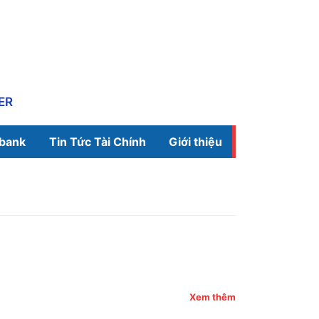
ER
ibank
Tin Tức Tài Chính
Giới thiệu
Xem thêm