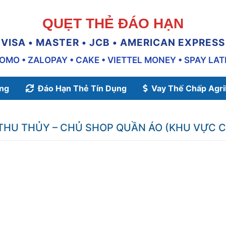
QUẸT THẺ ĐÁO HẠN
VISA • MASTER • JCB • AMERICAN EXPRESS
OMO • ZALOPAY • CAKE • VIETTEL MONEY • SPAY LAT
ụng
Đáo Hạn Thẻ Tín Dụng
Vay Thế Chấp Agr
 THU THỦY – CHỦ SHOP QUẦN ÁO (KHU VỰC 