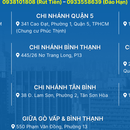
0938101808 (Rút Tiền)
–
0933558639 (Đáo Hạn)
CHI NHÁNH QUẬN 5
M
341 Cao Đạt, Phường 1, Quận 5, TPHCM
(Chung cư Phúc Thịnh)
CHI NHÁNH BÌNH THẠNH
C
445/26 Nơ Trang Long, P13
Qu
CHI NHÁNH TÂN BÌNH
38 Đ. Lam Sơn, Phường 2, Tân Sơn Hòa
GIỮA GÒ VẤP & BÌNH THẠNH
550 Phạm Văn Đồng, Phường 13