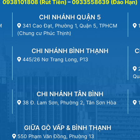
0938101808 (Rút Tiền)
–
0933558639 (Đáo Hạn)
CHI NHÁNH QUẬN 5
M
341 Cao Đạt, Phường 1, Quận 5, TPHCM
(Chung cư Phúc Thịnh)
CHI NHÁNH BÌNH THẠNH
C
445/26 Nơ Trang Long, P13
Qu
CHI NHÁNH TÂN BÌNH
38 Đ. Lam Sơn, Phường 2, Tân Sơn Hòa
GIỮA GÒ VẤP & BÌNH THẠNH
550 Phạm Văn Đồng, Phường 13