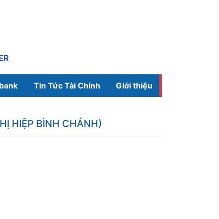
ER
ibank
Tin Tức Tài Chính
Giới thiệu
Ị HIỆP BÌNH CHÁNH)