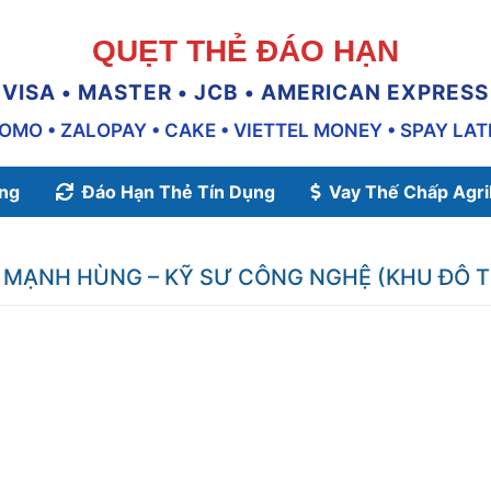
QUẸT THẺ ĐÁO HẠN
VISA • MASTER • JCB • AMERICAN EXPRESS
OMO • ZALOPAY • CAKE • VIETTEL MONEY • SPAY LAT
ụng
Đáo Hạn Thẻ Tín Dụng
Vay Thế Chấp Agr
 MẠNH HÙNG – KỸ SƯ CÔNG NGHỆ (KHU ĐÔ TH