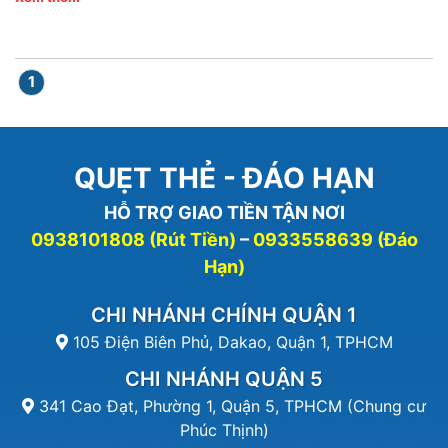
1
QUẸT THẺ - ĐÁO HẠN
HỖ TRỢ GIAO TIỀN TẬN NƠI
0938101808 (Rút Tiền)
–
0933558639 (Đáo
Hạn)
CHI NHÁNH CHÍNH QUẬN 1
105 Điện Biên Phủ, Dakao, Quận 1, TPHCM
CHI NHÁNH QUẬN 5
341 Cao Đạt, Phường 1, Quận 5, TPHCM (Chung cư
Phúc Thịnh)