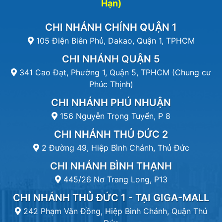
Hạn)
CHI NHÁNH CHÍNH QUẬN 1
105 Điện Biên Phủ, Dakao, Quận 1, TPHCM
CHI NHÁNH QUẬN 5
341 Cao Đạt, Phường 1, Quận 5, TPHCM (Chung cư
Phúc Thịnh)
CHI NHÁNH PHÚ NHUẬN
156 Nguyễn Trọng Tuyển, P 8
CHI NHÁNH THỦ ĐỨC 2
2 Đường 49, Hiệp Bình Chánh, Thủ Đức
CHI NHÁNH BÌNH THẠNH
445/26 Nơ Trang Long, P13
CHI NHÁNH THỦ ĐỨC 1 - TẠI GIGA-MALL
242 Phạm Văn Đồng, Hiệp Bình Chánh, Quận Thủ