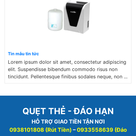
Tin mẫu tin tức
Lorem ipsum dolor sit amet, consectetur adipiscing
elit. Suspendisse bibendum commodo risus non
tincidunt. Pellentesque finibus sodales neque, non ...
QUẸT THẺ - ĐÁO HẠN
HỖ TRỢ GIAO TIỀN TẬN NƠI
0938101808 (Rút Tiền)
–
0933558639 (Đáo