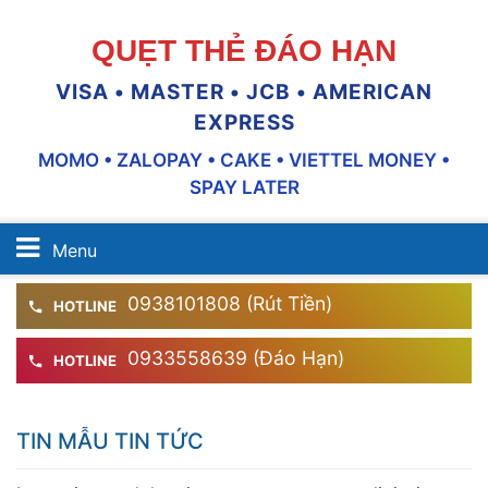
QUẸT THẺ ĐÁO HẠN
VISA • MASTER • JCB • AMERICAN
EXPRESS
MOMO • ZALOPAY • CAKE • VIETTEL MONEY •
SPAY LATER
Menu
0938101808 (Rút Tiền)
HOTLINE
0933558639 (Đáo Hạn)
HOTLINE
TIN MẪU TIN TỨC