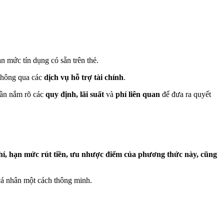
n mức tín dụng có sẵn trên thẻ.
 thông qua các
dịch vụ hỗ trợ tài chính
.
 cần nắm rõ các
quy định, lãi suất
và
phí liên quan
để đưa ra quyết
 phí, hạn mức rút tiền, ưu nhược điểm của phương thức này, cũng
h cá nhân một cách thông minh.