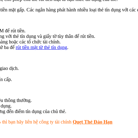
tiền mặt gấp. Các ngân hàng phát hành nhiều loại thẻ tín dụng với các 
 để rút tiền.
 với thẻ tín dụng và giấy tờ tùy thân để rút tiền.
àng hoặc các tổ chức tài chính.
hứ ba để
rút tiền mặt từ thẻ tín dụng
.
 giao dịch.
ẩn cấp.
iêu thông thường.
n dụng.
ng đến điểm tín dụng của chủ thẻ.
%
thì bạn hãy liên hệ công ty tài chính
Quẹt Thẻ Đáo Hạn