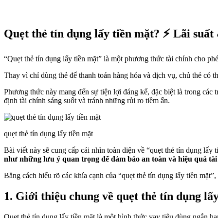
Quẹt thẻ tín dụng lấy tiền mặt? ⚡️ Lãi suất
“Quẹt thẻ tín dụng lấy tiền mặt” là một phương thức tài chính cho ph
Thay vì chỉ dùng thẻ để thanh toán hàng hóa và dịch vụ, chủ thẻ có t
Phương thức này mang đến sự tiện lợi đáng kể, đặc biệt là trong các 
định tài chính sáng suốt và tránh những rủi ro tiềm ẩn.
quẹt thẻ tín dụng lấy tiền mặt
Bài viết này sẽ cung cấp cái nhìn toàn diện về “quẹt thẻ tín dụng lấy
như những lưu ý quan trọng để đảm bảo an toàn và hiệu quả tài
Bằng cách hiểu rõ các khía cạnh của “quẹt thẻ tín dụng lấy tiền mặt”,
1. Giới thiệu chung về quẹt thẻ tín dụng lấ
Quẹt thẻ tín dụng lấy tiền mặt là một hình thức vay tiêu dùng ngắn hạ