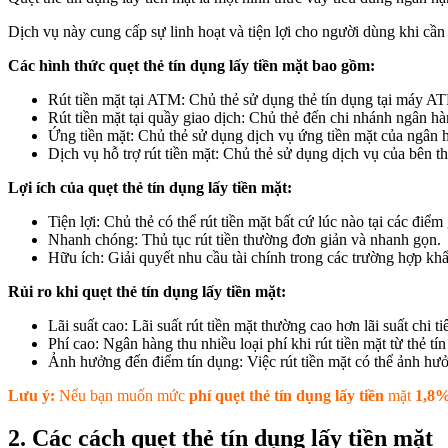
Dịch vụ này cung cấp sự linh hoạt và tiện lợi cho người dùng khi cần 
Các hình thức quẹt thẻ tín dụng lấy tiền mặt bao gồm:
Rút tiền mặt tại ATM: Chủ thẻ sử dụng thẻ tín dụng tại máy ATM
Rút tiền mặt tại quầy giao dịch: Chủ thẻ đến chi nhánh ngân hàng
Ứng tiền mặt: Chủ thẻ sử dụng dịch vụ ứng tiền mặt của ngân h
Dịch vụ hỗ trợ rút tiền mặt: Chủ thẻ sử dụng dịch vụ của bên t
Lợi ích của quẹt thẻ tín dụng lấy tiền mặt:
Tiện lợi: Chủ thẻ có thể rút tiền mặt bất cứ lúc nào tại các điểm
Nhanh chóng: Thủ tục rút tiền thường đơn giản và nhanh gọn.
Hữu ích: Giải quyết nhu cầu tài chính trong các trường hợp kh
Rủi ro khi quẹt thẻ tín dụng lấy tiền mặt:
Lãi suất cao: Lãi suất rút tiền mặt thường cao hơn lãi suất chi t
Phí cao: Ngân hàng thu nhiều loại phí khi rút tiền mặt từ thẻ tí
Ảnh hưởng đến điểm tín dụng: Việc rút tiền mặt có thể ảnh hưở
Lưu ý:
Nếu bạn muốn mức
phí quẹt thẻ tín dụng lấy tiền
mặt
1,8
2. Các cách quẹt thẻ tín dụng lấy tiền mặt